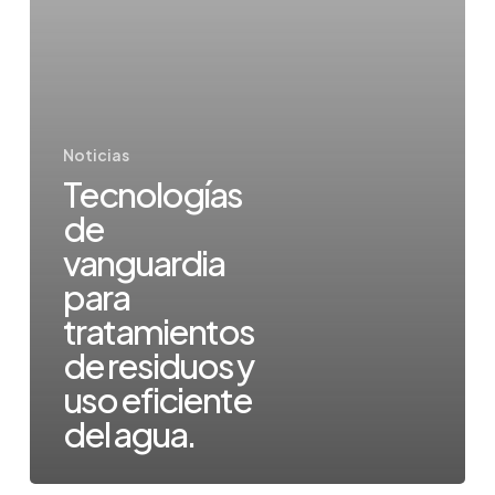
eficiente
del
agua.
Noticias
Tecnologías
de
vanguardia
para
tratamientos
de residuos y
uso eficiente
del agua.