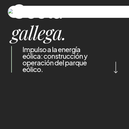
Costa
Skip
to
main
gallega.
content
Impulso a la energía
eólica: construcción y
Navigate to the nex
operación del parque
eólico.