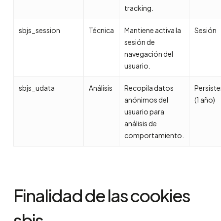
tracking.
sbjs_session
Técnica
Mantiene activa la
Sesión
sesión de
navegación del
usuario.
sbjs_udata
Análisis
Recopila datos
Persist
anónimos del
(1 año)
usuario para
análisis de
comportamiento.
Finalidad de las cookies
sbjs_