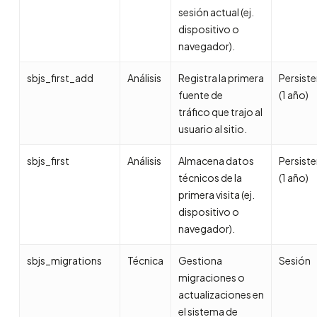
sesión actual (ej.
dispositivo o
navegador).
sbjs_first_add
Análisis
Registra la primera
Persist
fuente de
(1 año)
tráfico que trajo al
usuario al sitio.
sbjs_first
Análisis
Almacena datos
Persist
técnicos de la
(1 año)
primera visita (ej.
dispositivo o
navegador).
sbjs_migrations
Técnica
Gestiona
Sesión
migraciones o
actualizaciones en
el sistema de