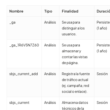
Nombre
Tipo
Finalidad
Duraci
_ga
Análisis
Se usa para
Persist
distinguir a los
(1 año)
usuarios.
_ga_1R6V5N7Z60
Análisis
Se usa para
Persist
almacenar y
(1 año)
contar las vistas
de página.
sbjs_current_add
Análisis
Registra la fuente
Sesión
de tráfico actual
(ej. campaña, red
social o enlace).
sbjs_current
Análisis
Almacena datos
Sesión
técnicos de la